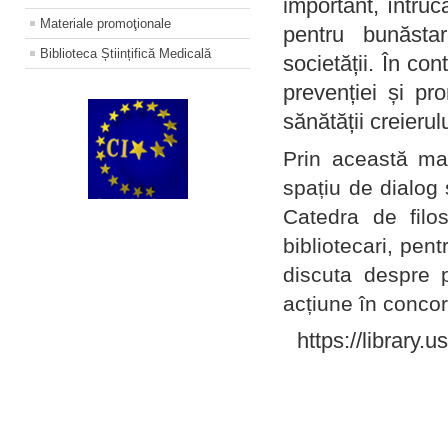
important, întruc
Materiale promoţionale
pentru bunăstar
Biblioteca Științifică Medicală
societății. În con
prevenției și pr
sănătății creierul
Prin această ma
spațiu de dialog 
Catedra de filo
bibliotecari, pent
discuta despre p
acțiune în concord
https://library.