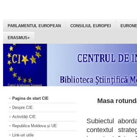
PARLAMENTUL EUROPEAN
CONSILIUL EUROPEI
EURON
ERASMUS+
Pagina de start CIE
Masa rotundă
Despre CIE
Activități CIE
Subiectul aborda
Republica Moldova și UE
contextul strat
Link-uri utile