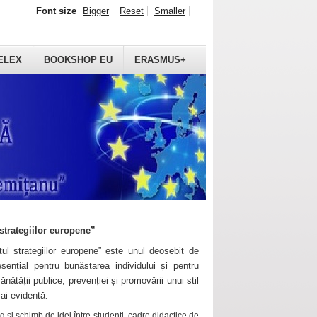
Font size
Bigger
Reset
Smaller
ELEX
BOOKSHOP EU
ERASMUS+
strategiilor europene”
ul strategiilor europene” este unul deosebit de
sențial pentru bunăstarea individului și pentru
ănătății publice, prevenției și promovării unui stil
mai evidentă.
 și schimb de idei între studenți, cadre didactice de