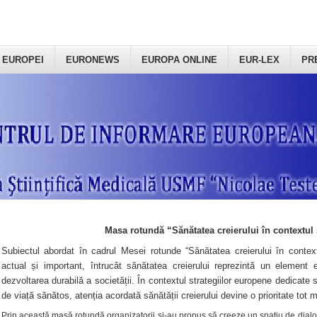
 EUROPEI
EURONEWS
EUROPA ONLINE
EUR-LEX
PR
Masa rotundă “Sănătatea creierului în contextul 
Subiectul abordat în cadrul Mesei rotunde “Sănătatea creierului în context
actual și important, întrucât sănătatea creierului reprezintă un element e
dezvoltarea durabilă a societății. În contextul strategiilor europene dedicate s
de viață sănătos, atenția acordată sănătății creierului devine o prioritate tot 
Prin această masă rotundă organizatorii şi-au propus să creeze un spațiu de dialog