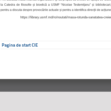
la Catedra de filosofie și bioetică a USMF “Nicolae Testemițanu” și bibliotecari,
pentru a discuta despre provocările actuale și pentru a identifica direcții de acțiune
https://library.usmf.md/ro/noutati/masa-rotunda-sanatatea-creier
Pagina de start CIE