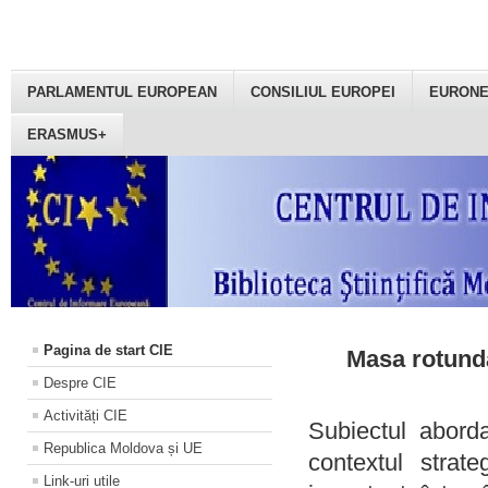
PARLAMENTUL EUROPEAN
CONSILIUL EUROPEI
EURON
ERASMUS+
Pagina de start CIE
Masa rotundă
Despre CIE
Activități CIE
Subiectul aborda
Republica Moldova și UE
contextul strat
Link-uri utile