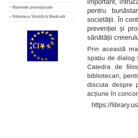
important, întruc
Materiale promoţionale
pentru bunăstar
Biblioteca Științifică Medicală
societății. În con
prevenției și pr
sănătății creierul
Prin această ma
spațiu de dialog 
Catedra de filo
bibliotecari, pent
discuta despre p
acțiune în concord
https://library.