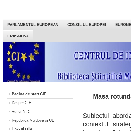
PARLAMENTUL EUROPEAN
CONSILIUL EUROPEI
EURON
ERASMUS+
Pagina de start CIE
Masa rotundă
Despre CIE
Activități CIE
Subiectul aborda
Republica Moldova și UE
contextul strat
Link-uri utile