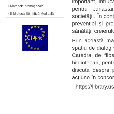
important, întruc
Materiale promoţionale
pentru bunăstar
Biblioteca Științifică Medicală
societății. În con
prevenției și pr
sănătății creierul
Prin această ma
spațiu de dialog 
Catedra de filo
bibliotecari, pent
discuta despre p
acțiune în concord
https://library.