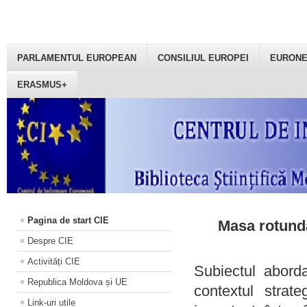
PARLAMENTUL EUROPEAN
CONSILIUL EUROPEI
EURON
ERASMUS+
Pagina de start CIE
Masa rotundă
Despre CIE
Activități CIE
Subiectul aborda
Republica Moldova și UE
contextul strat
Link-uri utile