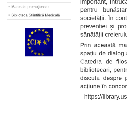
important, întruc
Materiale promoţionale
pentru bunăstar
Biblioteca Științifică Medicală
societății. În con
prevenției și pr
sănătății creierul
Prin această ma
spațiu de dialog 
Catedra de filo
bibliotecari, pent
discuta despre p
acțiune în concord
https://library.