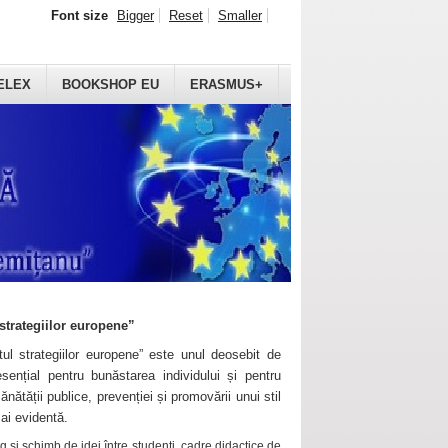
Font size
Bigger
Reset
Smaller
ELEX
BOOKSHOP EU
ERASMUS+
strategiilor europene”
ul strategiilor europene” este unul deosebit de
sențial pentru bunăstarea individului și pentru
ănătății publice, prevenției și promovării unui stil
mai evidentă.
 și schimb de idei între studenți, cadre didactice de