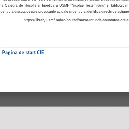
la Catedra de filosofie și bioetică a USMF “Nicolae Testemițanu” și bibliotecari,
pentru a discuta despre provocările actuale și pentru a identifica direcții de acțiune
https://library.usmf.md/ro/noutati/masa-rotunda-sanatatea-creier
Pagina de start CIE