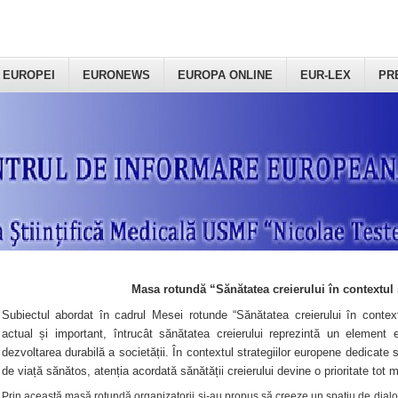
 EUROPEI
EURONEWS
EUROPA ONLINE
EUR-LEX
PR
Masa rotundă “Sănătatea creierului în contextul 
Subiectul abordat în cadrul Mesei rotunde “Sănătatea creierului în context
actual și important, întrucât sănătatea creierului reprezintă un element e
dezvoltarea durabilă a societății. În contextul strategiilor europene dedicate s
de viață sănătos, atenția acordată sănătății creierului devine o prioritate tot 
Prin această masă rotundă organizatorii şi-au propus să creeze un spațiu de dialog