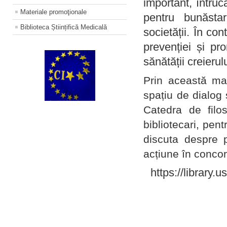
important, întruc
Materiale promoţionale
pentru bunăstar
Biblioteca Științifică Medicală
societății. În con
prevenției și pr
sănătății creierul
Prin această ma
spațiu de dialog 
Catedra de filo
bibliotecari, pent
discuta despre p
acțiune în concord
https://library.