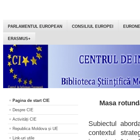
PARLAMENTUL EUROPEAN
CONSILIUL EUROPEI
EURON
ERASMUS+
Pagina de start CIE
Masa rotundă
Despre CIE
Activități CIE
Subiectul aborda
Republica Moldova și UE
contextul strat
Link-uri utile