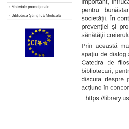
important, întruc
Materiale promoţionale
pentru bunăstar
Biblioteca Științifică Medicală
societății. În con
prevenției și pr
sănătății creierul
Prin această ma
spațiu de dialog 
Catedra de filo
bibliotecari, pent
discuta despre p
acțiune în concord
https://library.