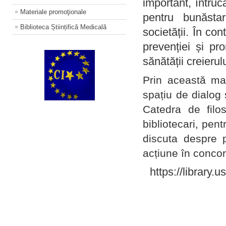
important, întruc
Materiale promoţionale
pentru bunăstar
Biblioteca Științifică Medicală
societății. În con
prevenției și pr
sănătății creierul
Prin această ma
spațiu de dialog 
Catedra de filo
bibliotecari, pent
discuta despre p
acțiune în concord
https://library.