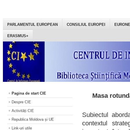
PARLAMENTUL EUROPEAN
CONSILIUL EUROPEI
EURON
ERASMUS+
Pagina de start CIE
Masa rotundă
Despre CIE
Activități CIE
Subiectul aborda
Republica Moldova și UE
contextul strat
Link-uri utile