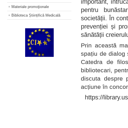
important, întruc
Materiale promoţionale
pentru bunăstar
Biblioteca Științifică Medicală
societății. În con
prevenției și pr
sănătății creierul
Prin această ma
spațiu de dialog 
Catedra de filo
bibliotecari, pent
discuta despre p
acțiune în concord
https://library.