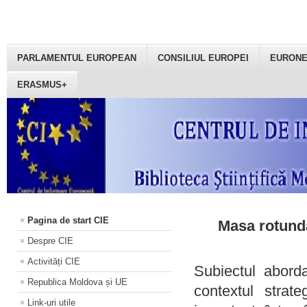
PARLAMENTUL EUROPEAN
CONSILIUL EUROPEI
EURON
ERASMUS+
Pagina de start CIE
Masa rotundă
Despre CIE
Activități CIE
Subiectul aborda
Republica Moldova și UE
contextul strat
Link-uri utile