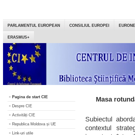
PARLAMENTUL EUROPEAN
CONSILIUL EUROPEI
EURON
ERASMUS+
Pagina de start CIE
Masa rotundă
Despre CIE
Activități CIE
Subiectul aborda
Republica Moldova și UE
contextul strat
Link-uri utile