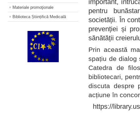
important, întruc
Materiale promoţionale
pentru bunăstar
Biblioteca Științifică Medicală
societății. În con
prevenției și pr
sănătății creierul
Prin această ma
spațiu de dialog 
Catedra de filo
bibliotecari, pent
discuta despre p
acțiune în concord
https://library.