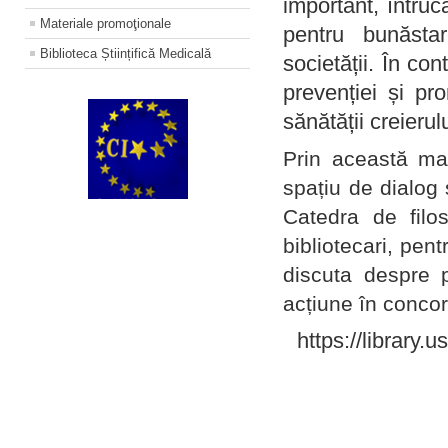
important, întruc
Materiale promoţionale
pentru bunăstar
Biblioteca Științifică Medicală
societății. În con
prevenției și pr
sănătății creierul
Prin această ma
spațiu de dialog 
Catedra de filo
bibliotecari, pent
discuta despre p
acțiune în concord
https://library.