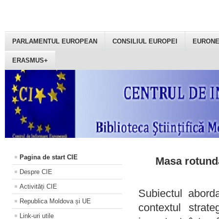
PARLAMENTUL EUROPEAN
CONSILIUL EUROPEI
EURON
ERASMUS+
Pagina de start CIE
Masa rotundă
Despre CIE
Activități CIE
Subiectul aborda
Republica Moldova și UE
contextul strat
Link-uri utile