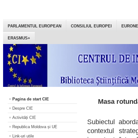
PARLAMENTUL EUROPEAN
CONSILIUL EUROPEI
EURON
ERASMUS+
Pagina de start CIE
Masa rotundă
Despre CIE
Activități CIE
Subiectul aborda
Republica Moldova și UE
contextul strat
Link-uri utile