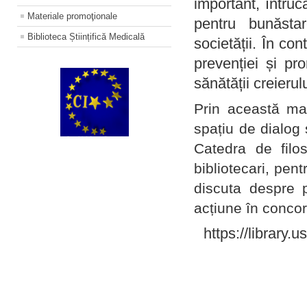
important, întruc
Materiale promoţionale
pentru bunăstar
Biblioteca Științifică Medicală
societății. În con
prevenției și pr
sănătății creierul
Prin această ma
spațiu de dialog 
Catedra de filo
bibliotecari, pent
discuta despre p
acțiune în concord
https://library.