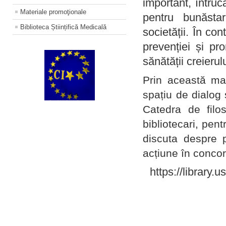
important, întruc
Materiale promoţionale
pentru bunăstar
Biblioteca Științifică Medicală
societății. În con
prevenției și pr
sănătății creierul
Prin această ma
spațiu de dialog 
Catedra de filo
bibliotecari, pent
discuta despre p
acțiune în concord
https://library.