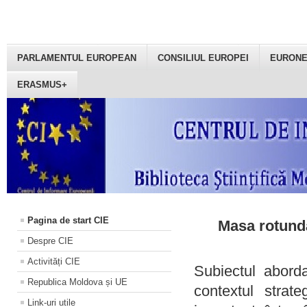
PARLAMENTUL EUROPEAN
CONSILIUL EUROPEI
EURON
ERASMUS+
Pagina de start CIE
Masa rotundă
Despre CIE
Activități CIE
Subiectul aborda
Republica Moldova și UE
contextul strat
Link-uri utile