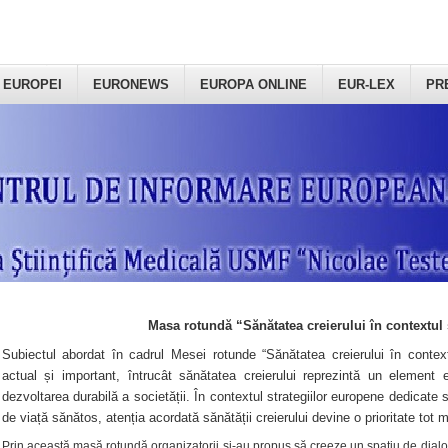
 EUROPEI
EURONEWS
EUROPA ONLINE
EUR-LEX
PR
Masa rotundă “Sănătatea creierului în contextul 
Subiectul abordat în cadrul Mesei rotunde “Sănătatea creierului în context
actual și important, întrucât sănătatea creierului reprezintă un element e
dezvoltarea durabilă a societății. În contextul strategiilor europene dedicate s
de viață sănătos, atenția acordată sănătății creierului devine o prioritate tot 
Prin această masă rotundă organizatorii şi-au propus să creeze un spațiu de dialog