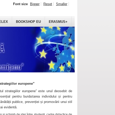
Font size
Bigger
Reset
Smaller
ELEX
BOOKSHOP EU
ERASMUS+
strategiilor europene”
ul strategiilor europene” este unul deosebit de
sențial pentru bunăstarea individului și pentru
ănătății publice, prevenției și promovării unui stil
mai evidentă.
 și schimb de idei între studenți, cadre didactice de