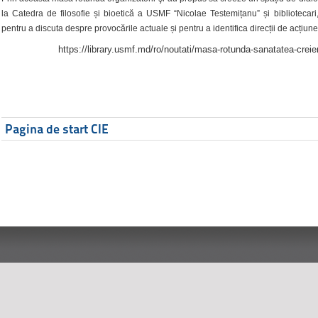
la Catedra de filosofie și bioetică a USMF “Nicolae Testemițanu” și bibliotecari,
pentru a discuta despre provocările actuale și pentru a identifica direcții de acțiune
https://library.usmf.md/ro/noutati/masa-rotunda-sanatatea-creier
Pagina de start CIE