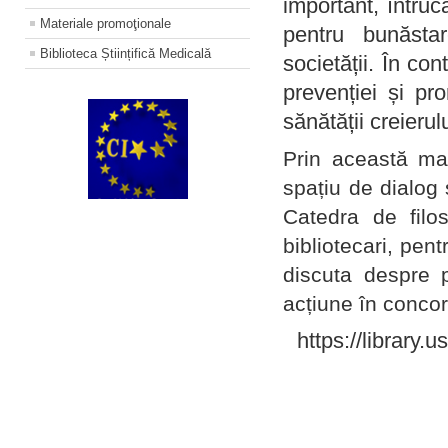
important, întruc
Materiale promoţionale
pentru bunăstar
Biblioteca Științifică Medicală
societății. În con
prevenției și pr
sănătății creierul
Prin această ma
spațiu de dialog 
Catedra de filo
bibliotecari, pent
discuta despre p
acțiune în concord
https://library.