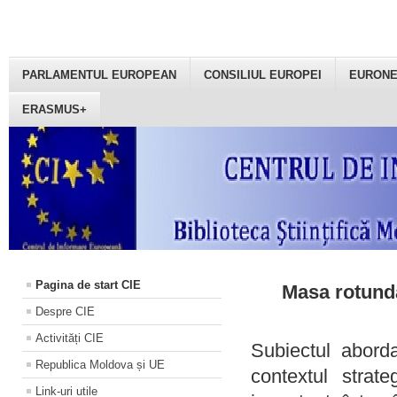
PARLAMENTUL EUROPEAN
CONSILIUL EUROPEI
EURON
ERASMUS+
Pagina de start CIE
Masa rotundă
Despre CIE
Activități CIE
Subiectul aborda
Republica Moldova și UE
contextul strat
Link-uri utile