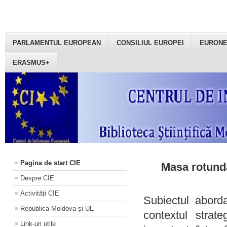
PARLAMENTUL EUROPEAN
CONSILIUL EUROPEI
EURON
ERASMUS+
Pagina de start CIE
Masa rotundă
Despre CIE
Activități CIE
Subiectul aborda
Republica Moldova și UE
contextul strat
Link-uri utile