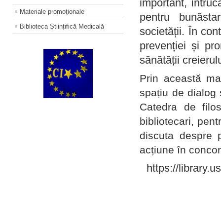
important, întruc
Materiale promoţionale
pentru bunăstar
Biblioteca Științifică Medicală
societății. În con
prevenției și pr
sănătății creierul
Prin această ma
spațiu de dialog 
Catedra de filo
bibliotecari, pent
discuta despre p
acțiune în concord
https://library.