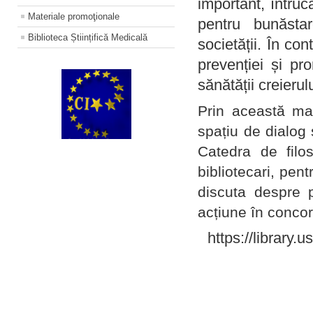
important, întruc
Materiale promoţionale
pentru bunăstar
Biblioteca Științifică Medicală
societății. În con
prevenției și pr
sănătății creierul
Prin această ma
spațiu de dialog 
Catedra de filo
bibliotecari, pent
discuta despre p
acțiune în concord
https://library.