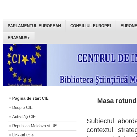
PARLAMENTUL EUROPEAN
CONSILIUL EUROPEI
EURON
ERASMUS+
Pagina de start CIE
Masa rotundă
Despre CIE
Activități CIE
Subiectul aborda
Republica Moldova și UE
contextul strat
Link-uri utile