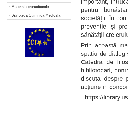
important, întruc
Materiale promoţionale
pentru bunăstar
Biblioteca Științifică Medicală
societății. În con
prevenției și pr
sănătății creierul
Prin această ma
spațiu de dialog 
Catedra de filo
bibliotecari, pent
discuta despre p
acțiune în concord
https://library.