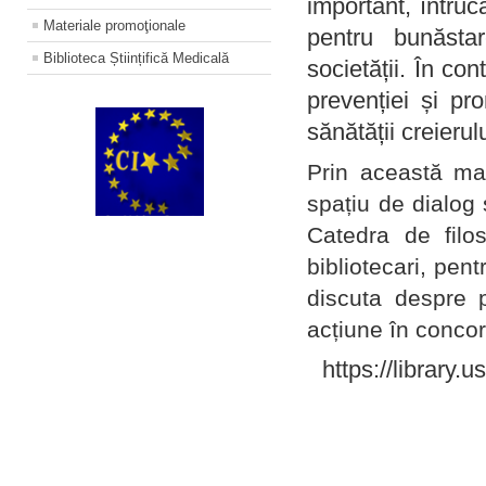
important, întruc
Materiale promoţionale
pentru bunăstar
Biblioteca Științifică Medicală
societății. În con
prevenției și pr
sănătății creierul
Prin această ma
spațiu de dialog 
Catedra de filo
bibliotecari, pent
discuta despre p
acțiune în concord
https://library.