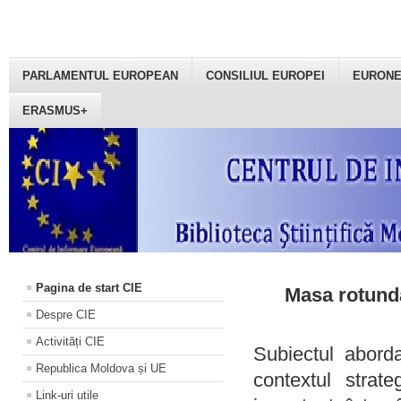
PARLAMENTUL EUROPEAN
CONSILIUL EUROPEI
EURON
ERASMUS+
Pagina de start CIE
Masa rotundă
Despre CIE
Activități CIE
Subiectul aborda
Republica Moldova și UE
contextul strat
Link-uri utile