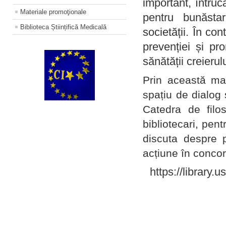
important, întruc
Materiale promoţionale
pentru bunăstar
Biblioteca Științifică Medicală
societății. În con
prevenției și pr
sănătății creierul
Prin această ma
spațiu de dialog 
Catedra de filo
bibliotecari, pent
discuta despre p
acțiune în concord
https://library.