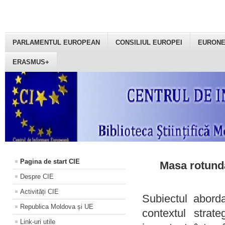
PARLAMENTUL EUROPEAN
CONSILIUL EUROPEI
EURON
ERASMUS+
Pagina de start CIE
Masa rotundă
Despre CIE
Activități CIE
Subiectul aborda
Republica Moldova și UE
contextul strat
Link-uri utile