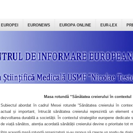
 EUROPEI
EURONEWS
EUROPA ONLINE
EUR-LEX
PR
Masa rotundă “Sănătatea creierului în contextul 
Subiectul abordat în cadrul Mesei rotunde “Sănătatea creierului în context
actual și important, întrucât sănătatea creierului reprezintă un element e
dezvoltarea durabilă a societății. În contextul strategiilor europene dedicate s
de viață sănătos, atenția acordată sănătății creierului devine o prioritate tot 
Prin această masă rotundă organizatorii şi-au propus să creeze un spațiu de dialog