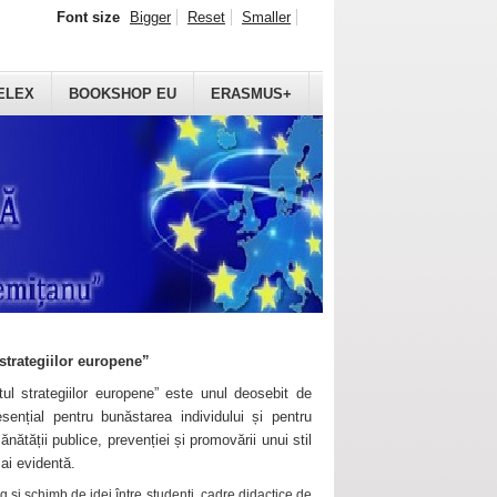
Font size
Bigger
Reset
Smaller
ELEX
BOOKSHOP EU
ERASMUS+
strategiilor europene”
ul strategiilor europene” este unul deosebit de
sențial pentru bunăstarea individului și pentru
ănătății publice, prevenției și promovării unui stil
mai evidentă.
 și schimb de idei între studenți, cadre didactice de