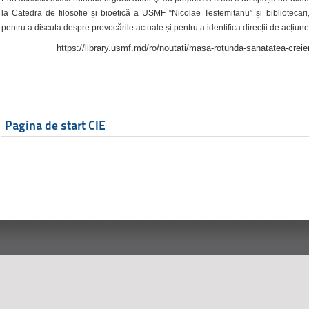
la Catedra de filosofie și bioetică a USMF “Nicolae Testemițanu” și bibliotecari,
pentru a discuta despre provocările actuale și pentru a identifica direcții de acțiune
https://library.usmf.md/ro/noutati/masa-rotunda-sanatatea-creier
Pagina de start CIE