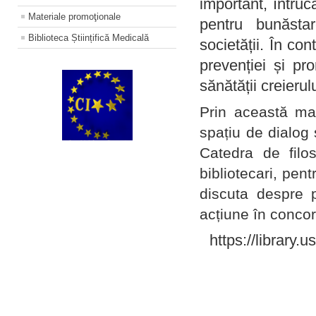
important, întruc
Materiale promoţionale
pentru bunăstar
Biblioteca Științifică Medicală
societății. În con
prevenției și pr
sănătății creierul
Prin această ma
spațiu de dialog 
Catedra de filo
bibliotecari, pent
discuta despre p
acțiune în concord
https://library.