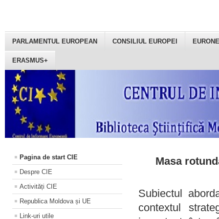
PARLAMENTUL EUROPEAN
CONSILIUL EUROPEI
EURON
ERASMUS+
Pagina de start CIE
Masa rotundă
Despre CIE
Activități CIE
Subiectul aborda
Republica Moldova și UE
contextul strat
Link-uri utile