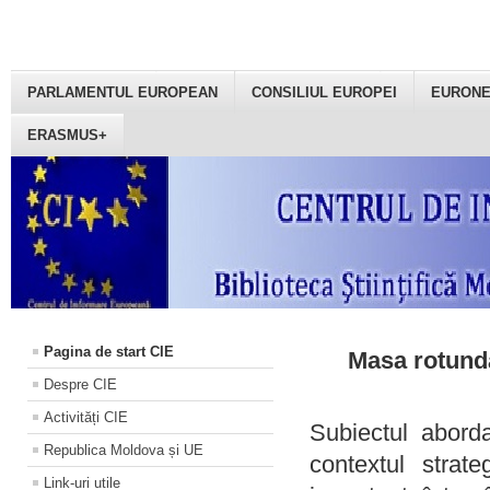
PARLAMENTUL EUROPEAN
CONSILIUL EUROPEI
EURON
ERASMUS+
Pagina de start CIE
Masa rotundă
Despre CIE
Activități CIE
Subiectul aborda
Republica Moldova și UE
contextul strat
Link-uri utile