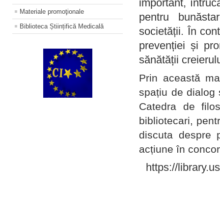
important, întruc
Materiale promoţionale
pentru bunăstar
Biblioteca Științifică Medicală
societății. În con
prevenției și pr
sănătății creierul
Prin această ma
spațiu de dialog 
Catedra de filo
bibliotecari, pent
discuta despre p
acțiune în concord
https://library.