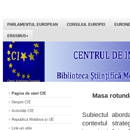
PARLAMENTUL EUROPEAN
CONSILIUL EUROPEI
EURON
ERASMUS+
Pagina de start CIE
Masa rotundă
Despre CIE
Activități CIE
Subiectul aborda
Republica Moldova și UE
contextul strat
Link-uri utile