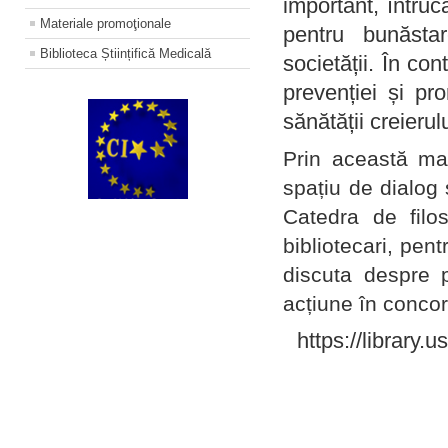
important, întruc
Materiale promoţionale
pentru bunăstar
Biblioteca Științifică Medicală
societății. În con
prevenției și pr
sănătății creierul
Prin această ma
spațiu de dialog 
Catedra de filo
bibliotecari, pent
discuta despre p
acțiune în concord
https://library.