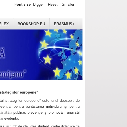
Font size
Bigger
Reset
Smaller
ELEX
BOOKSHOP EU
ERASMUS+
strategiilor europene”
ul strategiilor europene” este unul deosebit de
sențial pentru bunăstarea individului și pentru
ănătății publice, prevenției și promovării unui stil
mai evidentă.
 și schimb de idei între studenți, cadre didactice de