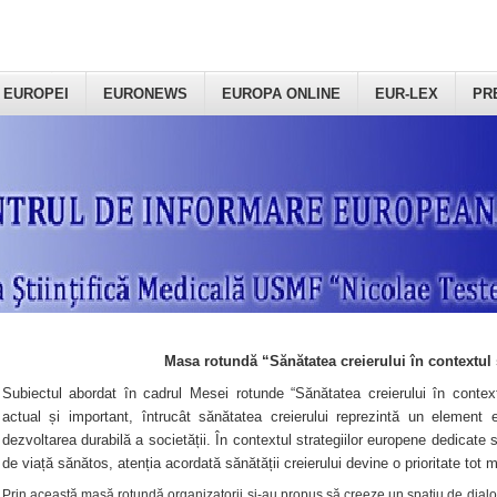
 EUROPEI
EURONEWS
EUROPA ONLINE
EUR-LEX
PR
Masa rotundă “Sănătatea creierului în contextul 
Subiectul abordat în cadrul Mesei rotunde “Sănătatea creierului în context
actual și important, întrucât sănătatea creierului reprezintă un element e
dezvoltarea durabilă a societății. În contextul strategiilor europene dedicate s
de viață sănătos, atenția acordată sănătății creierului devine o prioritate tot 
Prin această masă rotundă organizatorii şi-au propus să creeze un spațiu de dialog