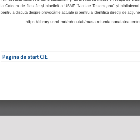
la Catedra de filosofie și bioetică a USMF “Nicolae Testemițanu” și bibliotecari,
pentru a discuta despre provocările actuale și pentru a identifica direcții de acțiune
https://library.usmf.md/ro/noutati/masa-rotunda-sanatatea-creier
Pagina de start CIE