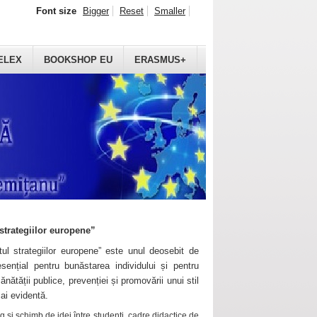
Font size
Bigger
Reset
Smaller
ELEX
BOOKSHOP EU
ERASMUS+
strategiilor europene”
ul strategiilor europene” este unul deosebit de
sențial pentru bunăstarea individului și pentru
ănătății publice, prevenției și promovării unui stil
mai evidentă.
 și schimb de idei între studenți, cadre didactice de