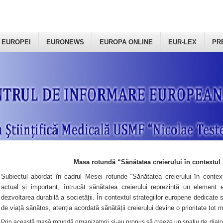
 EUROPEI
EURONEWS
EUROPA ONLINE
EUR-LEX
PR
Masa rotundă “Sănătatea creierului în contextul 
Subiectul abordat în cadrul Mesei rotunde “Sănătatea creierului în context
actual și important, întrucât sănătatea creierului reprezintă un element e
dezvoltarea durabilă a societății. În contextul strategiilor europene dedicate s
de viață sănătos, atenția acordată sănătății creierului devine o prioritate tot 
Prin această masă rotundă organizatorii şi-au propus să creeze un spațiu de dialog