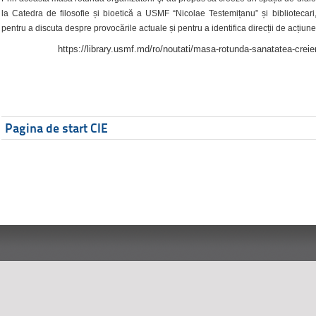
la Catedra de filosofie și bioetică a USMF “Nicolae Testemițanu” și bibliotecari,
pentru a discuta despre provocările actuale și pentru a identifica direcții de acțiune
https://library.usmf.md/ro/noutati/masa-rotunda-sanatatea-creier
Pagina de start CIE