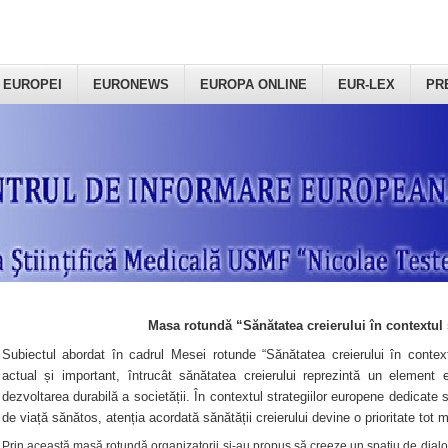
 EUROPEI
EURONEWS
EUROPA ONLINE
EUR-LEX
PR
Masa rotundă “Sănătatea creierului în contextul 
Subiectul abordat în cadrul Mesei rotunde “Sănătatea creierului în context
actual și important, întrucât sănătatea creierului reprezintă un element e
dezvoltarea durabilă a societății. În contextul strategiilor europene dedicate s
de viață sănătos, atenția acordată sănătății creierului devine o prioritate tot 
Prin această masă rotundă organizatorii şi-au propus să creeze un spațiu de dialog