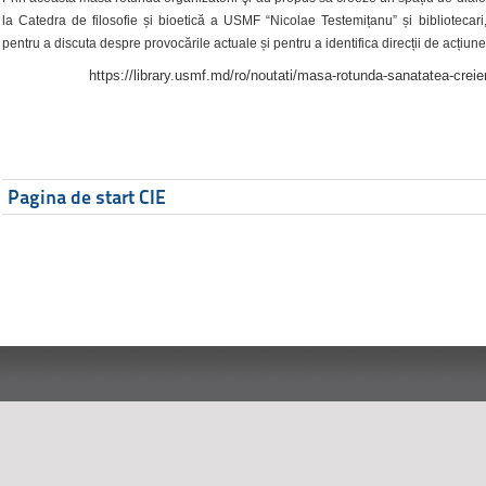
la Catedra de filosofie și bioetică a USMF “Nicolae Testemițanu” și bibliotecari,
pentru a discuta despre provocările actuale și pentru a identifica direcții de acțiune
https://library.usmf.md/ro/noutati/masa-rotunda-sanatatea-creier
Pagina de start CIE