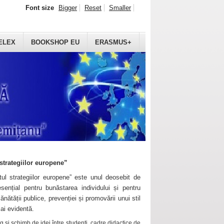
Font size
Bigger
Reset
Smaller
ELEX
BOOKSHOP EU
ERASMUS+
strategiilor europene”
ul strategiilor europene” este unul deosebit de
sențial pentru bunăstarea individului și pentru
ănătății publice, prevenției și promovării unui stil
mai evidentă.
 și schimb de idei între studenți, cadre didactice de