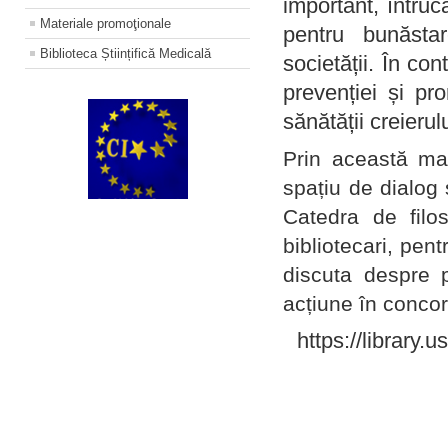
important, întruc
Materiale promoţionale
pentru bunăstar
Biblioteca Științifică Medicală
societății. În con
prevenției și pr
sănătății creierul
Prin această ma
spațiu de dialog 
Catedra de filo
bibliotecari, pent
discuta despre p
acțiune în concord
https://library.