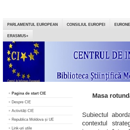
PARLAMENTUL EUROPEAN
CONSILIUL EUROPEI
EURON
ERASMUS+
Pagina de start CIE
Masa rotundă
Despre CIE
Activități CIE
Subiectul aborda
Republica Moldova și UE
contextul strat
Link-uri utile