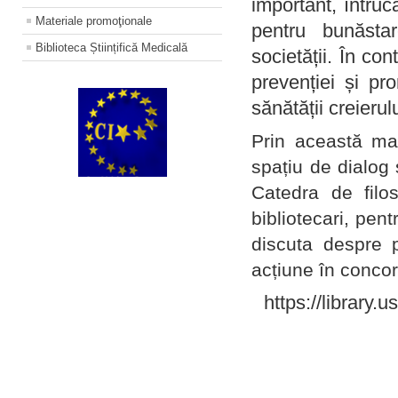
important, întruc
Materiale promoţionale
pentru bunăstar
Biblioteca Științifică Medicală
societății. În con
prevenției și pr
sănătății creierul
Prin această ma
spațiu de dialog 
Catedra de filo
bibliotecari, pent
discuta despre p
acțiune în concord
https://library.