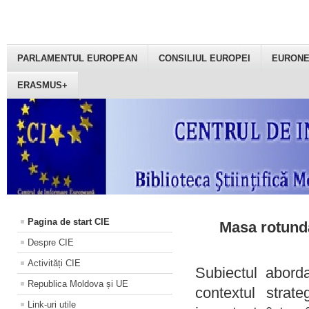
PARLAMENTUL EUROPEAN
CONSILIUL EUROPEI
EURON
ERASMUS+
Pagina de start CIE
Masa rotundă
Despre CIE
Activități CIE
Subiectul aborda
Republica Moldova și UE
contextul strat
Link-uri utile