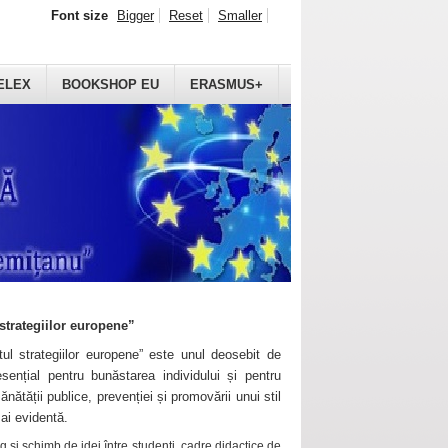
Font size
Bigger
Reset
Smaller
ELEX
BOOKSHOP EU
ERASMUS+
strategiilor europene”
ul strategiilor europene” este unul deosebit de
sențial pentru bunăstarea individului și pentru
ănătății publice, prevenției și promovării unui stil
mai evidentă.
 și schimb de idei între studenți, cadre didactice de