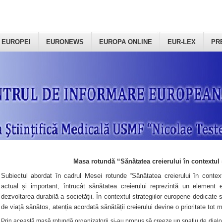
 EUROPEI
EURONEWS
EUROPA ONLINE
EUR-LEX
PR
Masa rotundă “Sănătatea creierului în contextul 
Subiectul abordat în cadrul Mesei rotunde “Sănătatea creierului în context
actual și important, întrucât sănătatea creierului reprezintă un element e
dezvoltarea durabilă a societății. În contextul strategiilor europene dedicate s
de viață sănătos, atenția acordată sănătății creierului devine o prioritate tot 
Prin această masă rotundă organizatorii şi-au propus să creeze un spațiu de dialog