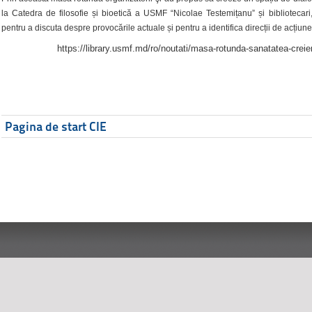
la Catedra de filosofie și bioetică a USMF “Nicolae Testemițanu” și bibliotecari,
pentru a discuta despre provocările actuale și pentru a identifica direcții de acțiune
https://library.usmf.md/ro/noutati/masa-rotunda-sanatatea-creier
Pagina de start CIE