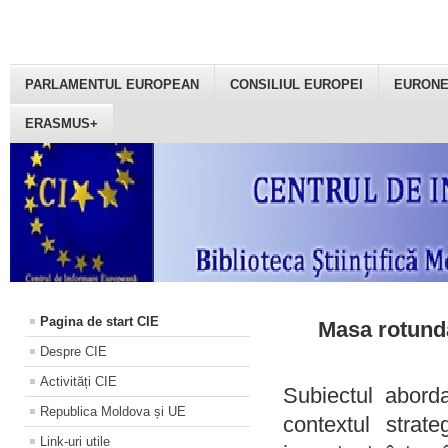
PARLAMENTUL EUROPEAN
CONSILIUL EUROPEI
EURON
ERASMUS+
Pagina de start CIE
Masa rotundă
Despre CIE
Activități CIE
Subiectul aborda
Republica Moldova și UE
contextul strat
Link-uri utile