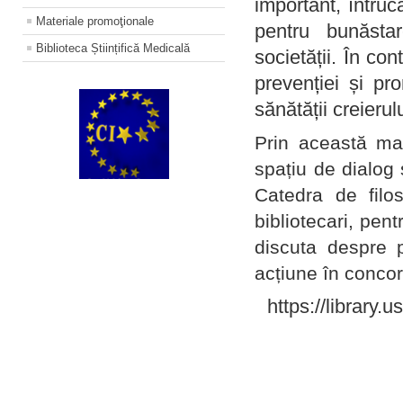
important, întruc
Materiale promoţionale
pentru bunăstar
Biblioteca Științifică Medicală
societății. În con
prevenției și pr
sănătății creierul
Prin această ma
spațiu de dialog 
Catedra de filo
bibliotecari, pent
discuta despre p
acțiune în concord
https://library.