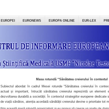
 EUROPEI
EURONEWS
EUROPA ONLINE
EUR-LEX
PR
Masa rotundă “Sănătatea creierului în contextul 
Subiectul abordat în cadrul Mesei rotunde “Sănătatea creierului în context
actual și important, întrucât sănătatea creierului reprezintă un element e
dezvoltarea durabilă a societății. În contextul strategiilor europene dedicate s
de viață sănătos, atenția acordată sănătății creierului devine o prioritate tot 
Prin această masă rotundă organizatorii şi-au propus să creeze un spațiu de dialog