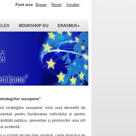
Font size
Bigger
Reset
Smaller
ELEX
BOOKSHOP EU
ERASMUS+
strategiilor europene”
ul strategiilor europene” este unul deosebit de
sențial pentru bunăstarea individului și pentru
ănătății publice, prevenției și promovării unui stil
mai evidentă.
 și schimb de idei între studenți, cadre didactice de