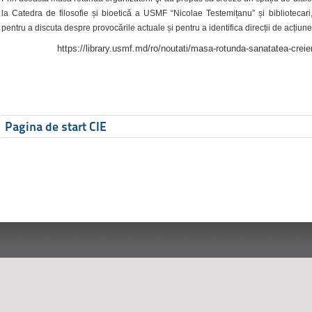
la Catedra de filosofie și bioetică a USMF “Nicolae Testemițanu” și bibliotecari,
pentru a discuta despre provocările actuale și pentru a identifica direcții de acțiune
https://library.usmf.md/ro/noutati/masa-rotunda-sanatatea-creier
Pagina de start CIE