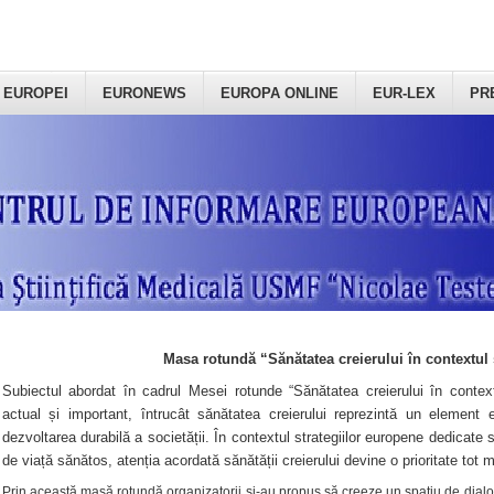
 EUROPEI
EURONEWS
EUROPA ONLINE
EUR-LEX
PR
Masa rotundă “Sănătatea creierului în contextul 
Subiectul abordat în cadrul Mesei rotunde “Sănătatea creierului în context
actual și important, întrucât sănătatea creierului reprezintă un element e
dezvoltarea durabilă a societății. În contextul strategiilor europene dedicate s
de viață sănătos, atenția acordată sănătății creierului devine o prioritate tot 
Prin această masă rotundă organizatorii şi-au propus să creeze un spațiu de dialog