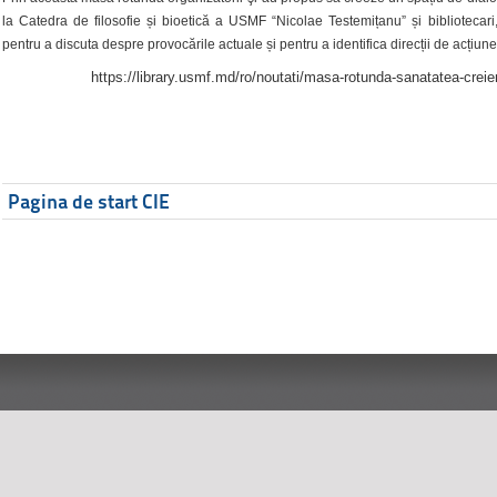
la Catedra de filosofie și bioetică a USMF “Nicolae Testemițanu” și bibliotecari,
pentru a discuta despre provocările actuale și pentru a identifica direcții de acțiune
https://library.usmf.md/ro/noutati/masa-rotunda-sanatatea-creier
Pagina de start CIE