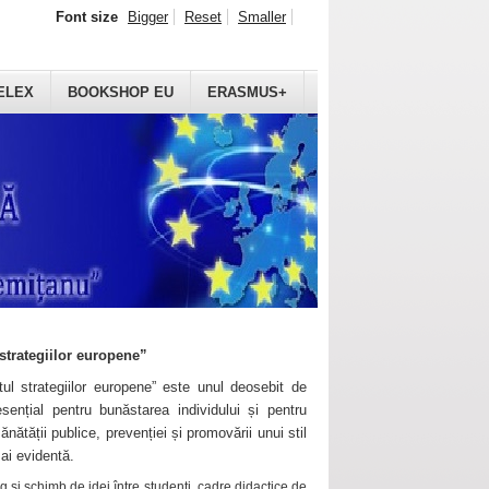
Font size
Bigger
Reset
Smaller
ELEX
BOOKSHOP EU
ERASMUS+
strategiilor europene”
ul strategiilor europene” este unul deosebit de
sențial pentru bunăstarea individului și pentru
ănătății publice, prevenției și promovării unui stil
mai evidentă.
 și schimb de idei între studenți, cadre didactice de