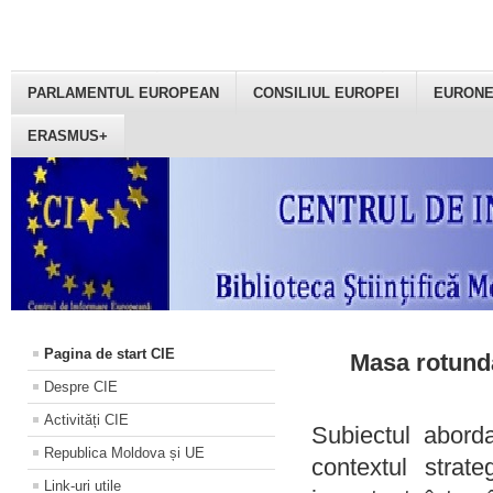
PARLAMENTUL EUROPEAN
CONSILIUL EUROPEI
EURON
ERASMUS+
Pagina de start CIE
Masa rotundă
Despre CIE
Activități CIE
Subiectul aborda
Republica Moldova și UE
contextul strat
Link-uri utile