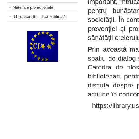
important, întruc
Materiale promoţionale
pentru bunăstar
Biblioteca Științifică Medicală
societății. În con
prevenției și pr
sănătății creierul
Prin această ma
spațiu de dialog 
Catedra de filo
bibliotecari, pent
discuta despre p
acțiune în concord
https://library.