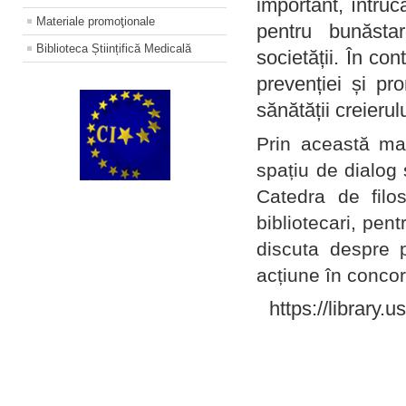
important, întruc
Materiale promoţionale
pentru bunăstar
Biblioteca Științifică Medicală
societății. În con
prevenției și pr
sănătății creierul
Prin această ma
spațiu de dialog 
Catedra de filo
bibliotecari, pent
discuta despre p
acțiune în concord
https://library.