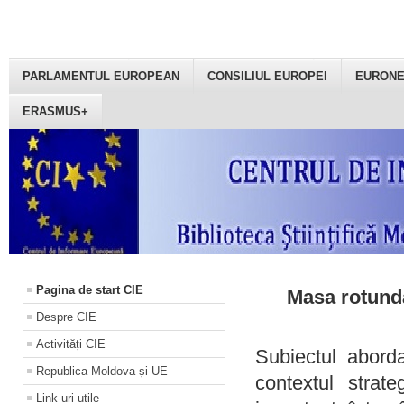
PARLAMENTUL EUROPEAN
CONSILIUL EUROPEI
EURON
ERASMUS+
Pagina de start CIE
Masa rotundă
Despre CIE
Activități CIE
Subiectul aborda
Republica Moldova și UE
contextul strat
Link-uri utile