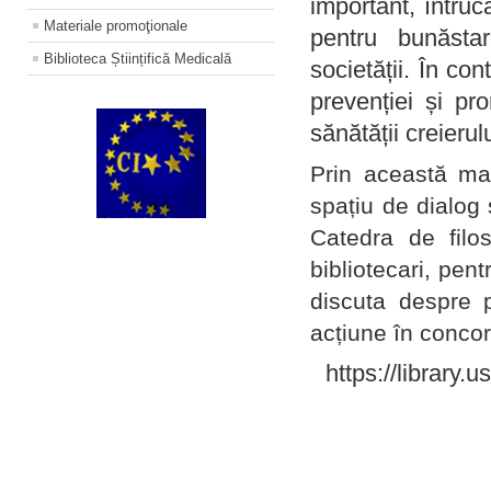
important, întruc
Materiale promoţionale
pentru bunăstar
Biblioteca Științifică Medicală
societății. În con
prevenției și pr
sănătății creierul
Prin această ma
spațiu de dialog 
Catedra de filo
bibliotecari, pent
discuta despre p
acțiune în concord
https://library.