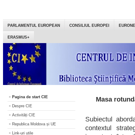
PARLAMENTUL EUROPEAN
CONSILIUL EUROPEI
EURON
ERASMUS+
Pagina de start CIE
Masa rotundă
Despre CIE
Activități CIE
Subiectul aborda
Republica Moldova și UE
contextul strat
Link-uri utile