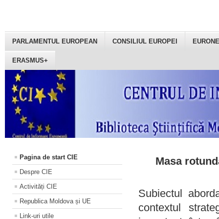
PARLAMENTUL EUROPEAN
CONSILIUL EUROPEI
EURON
ERASMUS+
Pagina de start CIE
Masa rotundă
Despre CIE
Activități CIE
Subiectul aborda
Republica Moldova și UE
contextul strat
Link-uri utile