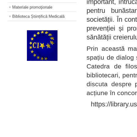
important, întruc
Materiale promoţionale
pentru bunăstar
Biblioteca Științifică Medicală
societății. În con
prevenției și pr
sănătății creierul
Prin această ma
spațiu de dialog 
Catedra de filo
bibliotecari, pent
discuta despre p
acțiune în concord
https://library.