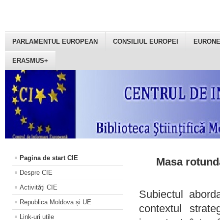
PARLAMENTUL EUROPEAN
CONSILIUL EUROPEI
EURON
ERASMUS+
Pagina de start CIE
Masa rotundă
Despre CIE
Activități CIE
Subiectul aborda
Republica Moldova și UE
contextul strat
Link-uri utile