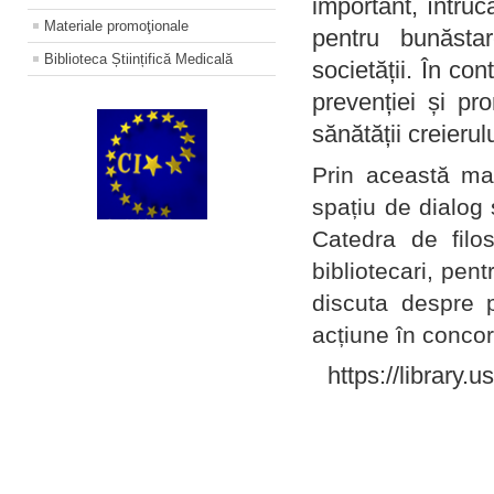
important, întruc
Materiale promoţionale
pentru bunăstar
Biblioteca Științifică Medicală
societății. În con
prevenției și pr
sănătății creierul
Prin această ma
spațiu de dialog 
Catedra de filo
bibliotecari, pent
discuta despre p
acțiune în concord
https://library.