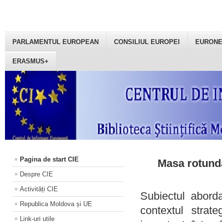
PARLAMENTUL EUROPEAN
CONSILIUL EUROPEI
EURON
ERASMUS+
Pagina de start CIE
Masa rotundă
Despre CIE
Activități CIE
Subiectul aborda
Republica Moldova și UE
contextul strat
Link-uri utile