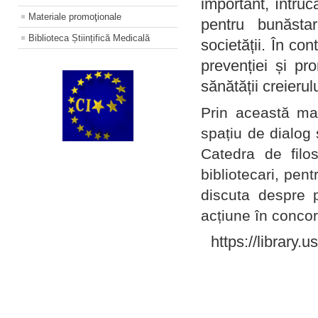
important, întruc
Materiale promoţionale
pentru bunăstar
Biblioteca Științifică Medicală
societății. În con
prevenției și pr
sănătății creierul
Prin această ma
spațiu de dialog 
Catedra de filo
bibliotecari, pent
discuta despre p
acțiune în concord
https://library.