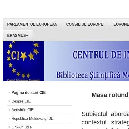
PARLAMENTUL EUROPEAN
CONSILIUL EUROPEI
EURON
ERASMUS+
Pagina de start CIE
Masa rotundă
Despre CIE
Activități CIE
Subiectul aborda
Republica Moldova și UE
contextul strat
Link-uri utile