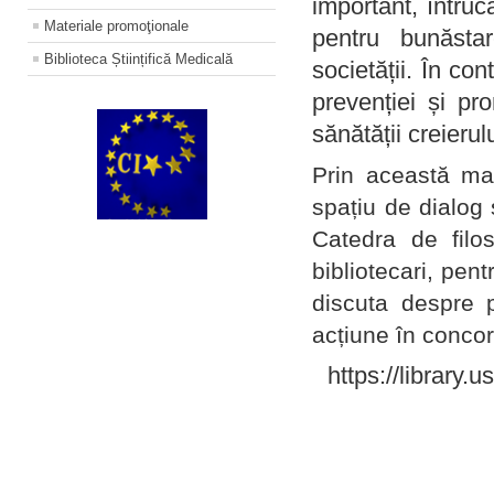
important, întruc
Materiale promoţionale
pentru bunăstar
Biblioteca Științifică Medicală
societății. În con
prevenției și pr
sănătății creierul
Prin această ma
spațiu de dialog 
Catedra de filo
bibliotecari, pent
discuta despre p
acțiune în concord
https://library.