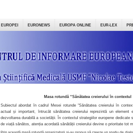
 EUROPEI
EURONEWS
EUROPA ONLINE
EUR-LEX
PR
Masa rotundă “Sănătatea creierului în contextul 
Subiectul abordat în cadrul Mesei rotunde “Sănătatea creierului în context
actual și important, întrucât sănătatea creierului reprezintă un element e
dezvoltarea durabilă a societății. În contextul strategiilor europene dedicate s
de viață sănătos, atenția acordată sănătății creierului devine o prioritate tot 
Prin această masă rotundă organizatorii şi-au propus să creeze un spațiu de dialog