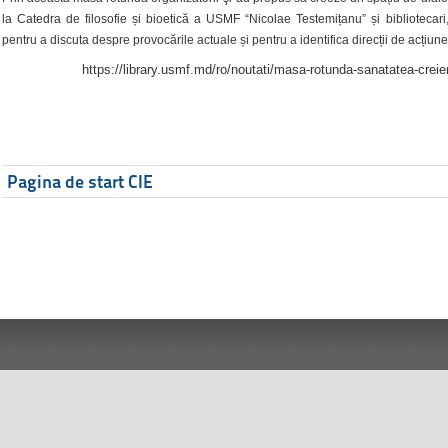
la Catedra de filosofie și bioetică a USMF “Nicolae Testemițanu” și bibliotecari,
pentru a discuta despre provocările actuale și pentru a identifica direcții de acțiune
https://library.usmf.md/ro/noutati/masa-rotunda-sanatatea-creier
Pagina de start CIE