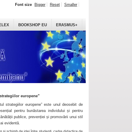
Font size
Bigger
Reset
Smaller
ELEX
BOOKSHOP EU
ERASMUS+
strategiilor europene”
ul strategiilor europene” este unul deosebit de
sențial pentru bunăstarea individului și pentru
ănătății publice, prevenției și promovării unui stil
mai evidentă.
 și schimb de idei între studenți, cadre didactice de