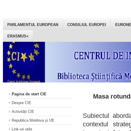
PARLAMENTUL EUROPEAN
CONSILIUL EUROPEI
EURON
ERASMUS+
Pagina de start CIE
Masa rotundă
Despre CIE
Activități CIE
Subiectul aborda
Republica Moldova și UE
contextul strat
Link-uri utile