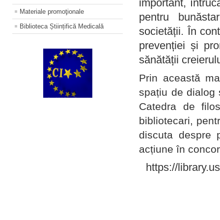
important, întruc
Materiale promoţionale
pentru bunăstar
Biblioteca Științifică Medicală
societății. În con
prevenției și pr
sănătății creierul
Prin această ma
spațiu de dialog 
Catedra de filo
bibliotecari, pent
discuta despre p
acțiune în concord
https://library.