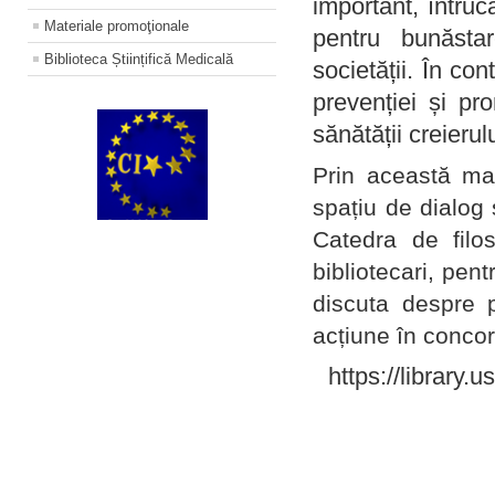
important, întruc
Materiale promoţionale
pentru bunăstar
Biblioteca Științifică Medicală
societății. În con
prevenției și pr
sănătății creierul
Prin această ma
spațiu de dialog 
Catedra de filo
bibliotecari, pent
discuta despre p
acțiune în concord
https://library.