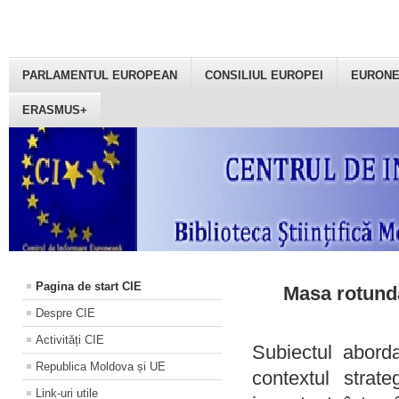
PARLAMENTUL EUROPEAN
CONSILIUL EUROPEI
EURON
ERASMUS+
Pagina de start CIE
Masa rotundă
Despre CIE
Activități CIE
Subiectul aborda
Republica Moldova și UE
contextul strat
Link-uri utile