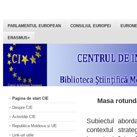
PARLAMENTUL EUROPEAN
CONSILIUL EUROPEI
EURON
ERASMUS+
Pagina de start CIE
Masa rotundă
Despre CIE
Activități CIE
Subiectul aborda
Republica Moldova și UE
contextul strat
Link-uri utile