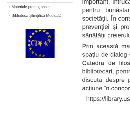
important, întruc
Materiale promoţionale
pentru bunăstar
Biblioteca Științifică Medicală
societății. În con
prevenției și pr
sănătății creierul
Prin această ma
spațiu de dialog 
Catedra de filo
bibliotecari, pent
discuta despre p
acțiune în concord
https://library.