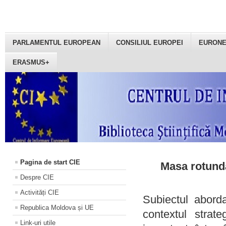
PARLAMENTUL EUROPEAN
CONSILIUL EUROPEI
EURON
ERASMUS+
Pagina de start CIE
Masa rotundă
Despre CIE
Activități CIE
Subiectul aborda
Republica Moldova și UE
contextul strat
Link-uri utile