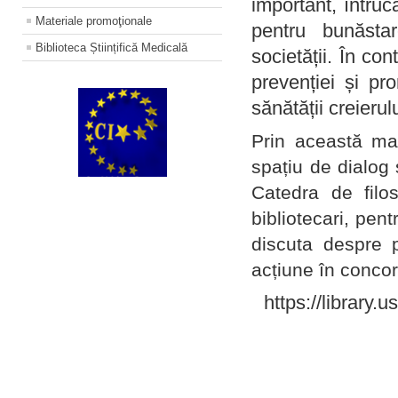
important, întruc
Materiale promoţionale
pentru bunăstar
Biblioteca Științifică Medicală
societății. În con
prevenției și pr
sănătății creierul
Prin această ma
spațiu de dialog 
Catedra de filo
bibliotecari, pent
discuta despre p
acțiune în concord
https://library.