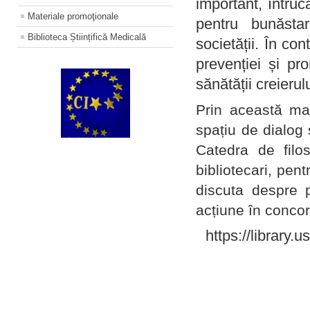
important, întruc
Materiale promoţionale
pentru bunăstar
Biblioteca Științifică Medicală
societății. În con
prevenției și pr
sănătății creierul
Prin această ma
spațiu de dialog 
Catedra de filo
bibliotecari, pent
discuta despre p
acțiune în concord
https://library.