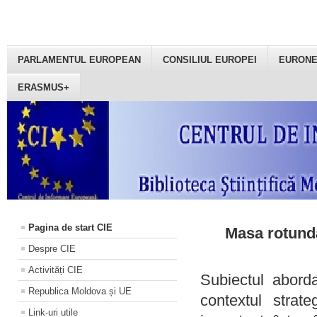
PARLAMENTUL EUROPEAN
CONSILIUL EUROPEI
EURON
ERASMUS+
Pagina de start CIE
Masa rotundă
Despre CIE
Activități CIE
Subiectul aborda
Republica Moldova și UE
contextul strat
Link-uri utile