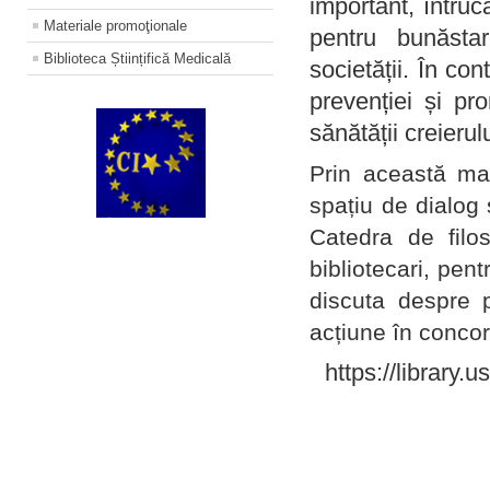
important, întruc
Materiale promoţionale
pentru bunăstar
Biblioteca Științifică Medicală
societății. În con
prevenției și pr
sănătății creierul
Prin această ma
spațiu de dialog 
Catedra de filo
bibliotecari, pent
discuta despre p
acțiune în concord
https://library.