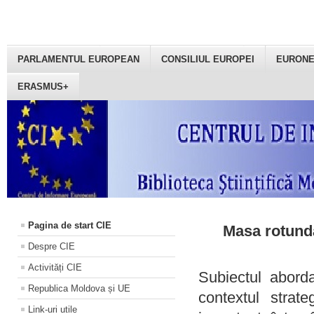
PARLAMENTUL EUROPEAN
CONSILIUL EUROPEI
EURON
ERASMUS+
Pagina de start CIE
Masa rotundă
Despre CIE
Activități CIE
Subiectul aborda
Republica Moldova și UE
contextul strat
Link-uri utile