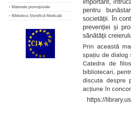
important, întruc
Materiale promoţionale
pentru bunăstar
Biblioteca Științifică Medicală
societății. În con
prevenției și pr
sănătății creierul
Prin această ma
spațiu de dialog 
Catedra de filo
bibliotecari, pent
discuta despre p
acțiune în concord
https://library.