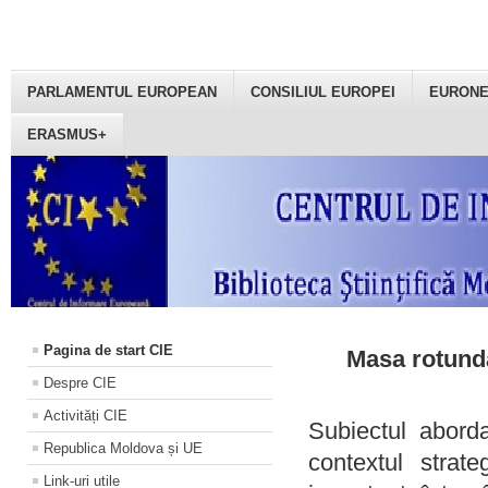
PARLAMENTUL EUROPEAN
CONSILIUL EUROPEI
EURON
ERASMUS+
Pagina de start CIE
Masa rotundă
Despre CIE
Activități CIE
Subiectul aborda
Republica Moldova și UE
contextul strat
Link-uri utile