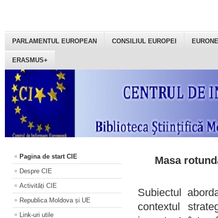
PARLAMENTUL EUROPEAN
CONSILIUL EUROPEI
EURON
ERASMUS+
Pagina de start CIE
Masa rotundă
Despre CIE
Activități CIE
Subiectul aborda
Republica Moldova și UE
contextul strat
Link-uri utile