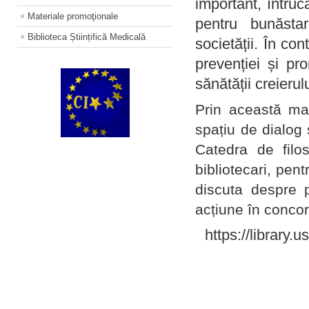
important, întruc
Materiale promoţionale
pentru bunăstar
Biblioteca Științifică Medicală
societății. În con
prevenției și pr
sănătății creierul
Prin această ma
spațiu de dialog 
Catedra de filo
bibliotecari, pent
discuta despre p
acțiune în concord
https://library.